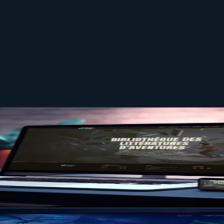
nous avons appris en construisant le no
hèque des Littératures d'Aventures (BiLA), en remplaçant leur
n site plus rapide et plus sécurisé, et une identité visuell
e solution toute faite dès que votre site devient le cœur de