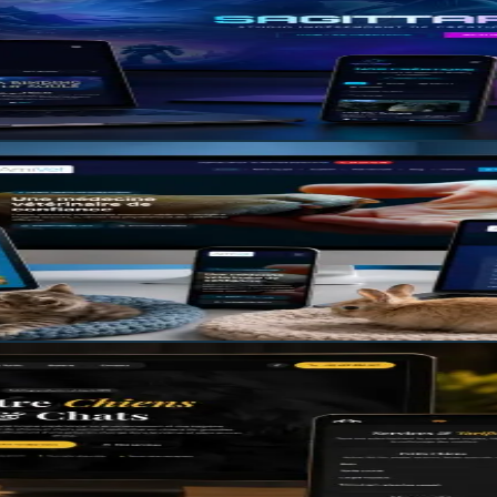
llonie | Kotae Systems
web complète et autonome pour Sagittarius Modding, créat
sécurisés et optimisés pour le référence
us coûte des clients chaque jour. Chez Kota Systems, nous co
ourquoi notre approche fait la différence pour votre activit
un salon de toilettage d'exception
e son expertise. Découvrez comment nous avons métamorphos
EO poussée pour dominer les recherches locales.