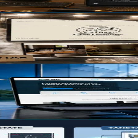
urquoi ça change tout
 un outil de travail, ça se taille à votre main. 🛠️
ure qui transforme les visiteurs en client
ur vitrage en un site qui génère de vraies demandes de devis 
ssé du spam.
es asynchrones simplifiée