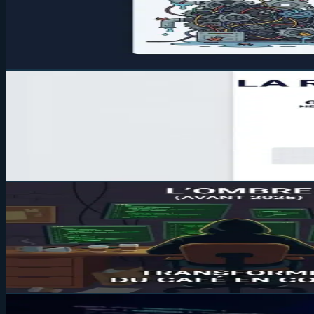
Gérez le cache, le chargement et les erreurs de vos API s
02 févr. 2026
1 min
Branding
Identité Visuelle : Créer une palette d
Pas besoin d'être graphiste pour avoir un beau site. Découvr
02 févr. 2026
1 min
Branding
Personal Branding : Pourquoi les Dével
Le code ne fait pas tout. Découvrez comment le Personal B
02 févr. 2026
1 min
Sécurité