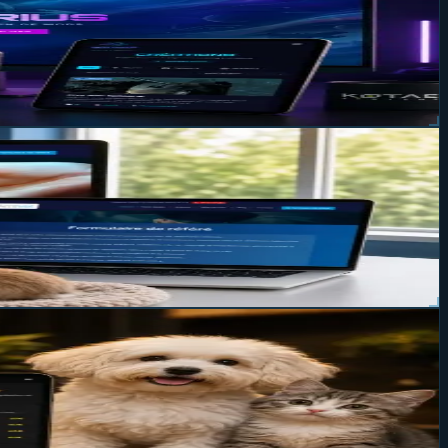
eur de mods Verified Creator Bethesda.
ment
nstruisons des sites web sur mesure, rapides et sécurisés,
é.
é Toutous.be avec un design premium noir et doré, une