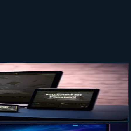
uveau site de la BiLA
 ancien WordPress par un site sur-mesure. Résultat : une
e unique (avec deux ambiances au choix du visiteur). La
 votre activité.