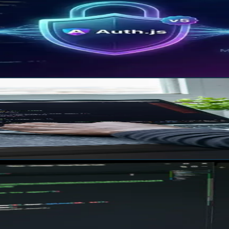
plications Next.js
uth.js v5 (ex-NextAuth) tire parti des Server Actions et du 
ées Prisma.
nts et Toutes les Nouveautés
ar défaut, les Cache Components, proxy.ts et l'intégration
es Interfaces Modernes
cript la plus populaire pour créer des interfaces utilisate