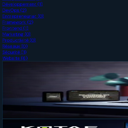
Développement
(
1
)
DevOps
(
2
)
Entrepreneuriat
(
0
)
Framework
(
2
)
Frontend
(
1
)
Marketing
(
0
)
Productivité
(
0
)
Réseaux
(
0
)
Sécurité
(
1
)
Website
(
6
)
Website
Site sur-mesure ou WordPress ? Ce que 
Nous avons reconstruit intégralement le site de la Bibliot
équipe désormais 100 % autonome pour gérer ses contenus, u
preuve qu'un site conçu pour vos besoins réels surpasse un
26 juin 2026
6 min
Website