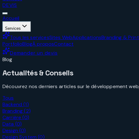
DEVIS
Accueil
Services
Tous les services
Sites Web
Applications
Branding & Print
Portfolio
Blog
À propos
Contact
Demander un devis
Blog
Actualités & Conseils
Découvrez nos derniers articles sur le développement web, 
Tous
Backend
(
1
)
Branding
(
2
)
Carrière
(
0
)
Data
(
0
)
Design
(
0
)
Design System
(
0
)