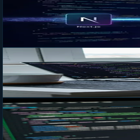
L'Authentification Moderne pour vos Ap
Ne laissez plus la sécurité au hasard. Découvrez comment A
"type-safe" et parfaitement intégrée à votre base de donn
16 déc. 2025
3 min
Framework
Next.js 16 : Turbopack, Cache Compone
Next.js 16 révolutionne le développement avec Turbopack p
21 oct. 2025
1 min
Frontend
React : Le Guide Complet pour Créer d
Découvrez pourquoi React est devenu la bibliothèque JavaS