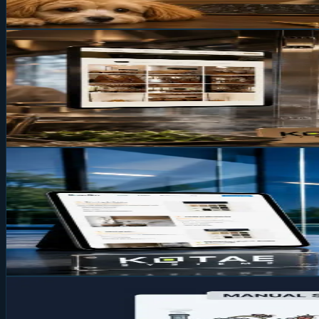
02 juil. 2026
3 min
Website
Site web sur mesure vs WordPress : po
Un site web, ce n'est pas un coût. C'est un outil de travail. Et
29 juin 2026
6 min
Website
Réalisation : Deco-Film, un site sur mes
Comment transformer l'expertise du leader belge du film po
en Next.js, au design moderne, rapide, sécurisé et débarra
02 juil. 2026
3 min
Développement
TanStack Query : La gestion des donné