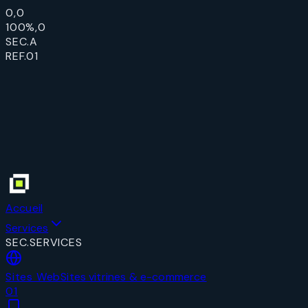
0,0
100%,0
SEC.A
REF.01
Accueil
Services
SEC.SERVICES
Sites Web
Sites vitrines & e-commerce
0
1