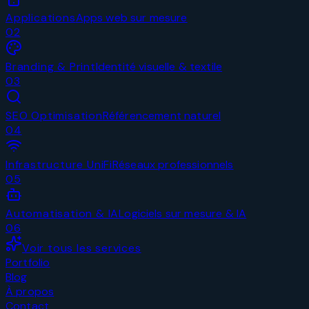
Applications
Apps web sur mesure
0
2
Branding & Print
Identité visuelle & textile
0
3
SEO Optimisation
Référencement naturel
0
4
Infrastructure UniFi
Réseaux professionnels
0
5
Automatisation & IA
Logiciels sur mesure & IA
0
6
Voir tous les services
Portfolio
Blog
À propos
Contact