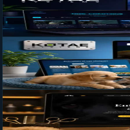
Création de site web sur-mesure en Wa
Découvrez comment Kotae Systems a créé une plateforme 
27 juin 2026
4 min
Website
Kota Systems : des sites web rapides, 
Un site trop lent, invisible sur Google ou mal sécurisé vo
conçus dès le départ pour être trouvés sur Google. Voici p
02 juil. 2026
3 min
Website
Toutous.be : Une refonte premium pour 
Un salon de toilettage mérite une vitrine à la hauteur d
stack technique moderne Next.js 16, et une optimisation S